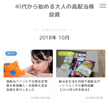
40代から始める大人の高配当株
投資
― ARCHIVES ―
2018年 10月
過去ログ
月次運用成績
高配当ファンドで日鉄住金物
配当金生活を目指す高配当ポ
産を新規購入！米国株も追加
ートフォリオの運用成績
投資を実行しました
【2018年9月末時点】
2018年10月20日
2018年10月1日