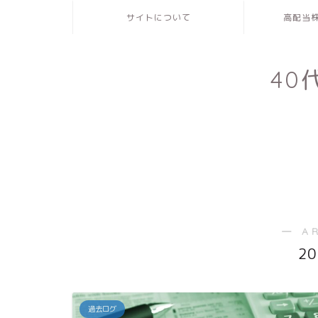
サイトについて
高配当
4
― A
2
過去ログ