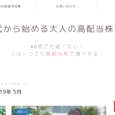
株投資運用成績
お問い合わせ
0代から始める大人の高配当株
40歳でも遅くない！
人はいつでも
高配当株
で増やせる！
RCHIVES ―
019年 5月
過去ログ