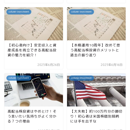
column-investment
column-investment
【初心者向け】安定収入と資
【本格運用10周年】改めて思
産成長を両立できる高配当投
う高配当株投資のメリットと
資の魅力を紹介！
過去の振り返り
2025年6月26日
2025年6月16日
column-investment
column-investment
高配当株投資はやめとけ！そ
【大失敗】約100万円分の損切
う言いたい気持ちがよく分か
り！初心者は米国株個別銘柄
る７つの理由
には手を出すな