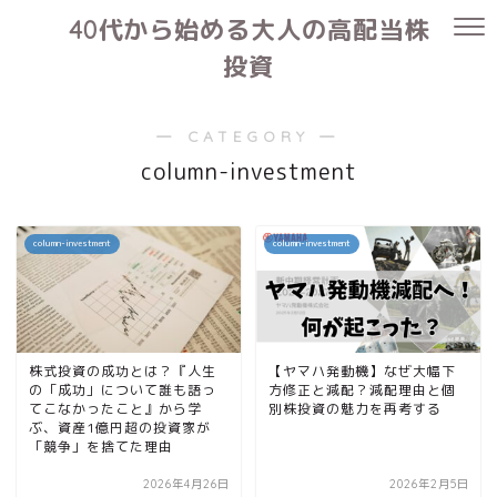
40代から始める大人の高配当株
投資
― CATEGORY ―
column-investment
column-investment
column-investment
株式投資の成功とは？『人生
【ヤマハ発動機】なぜ大幅下
の「成功」について誰も語っ
方修正と減配？減配理由と個
てこなかったこと』から学
別株投資の魅力を再考する
ぶ、資産1億円超の投資家が
「競争」を捨てた理由
2026年4月26日
2026年2月5日