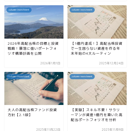
column-investment
column-investment
2026年高配当株の目標と投資
【1億円達成！】高配当株投資
戦略！暴落に強いポートフォ
で一生困らない資産を作る年
リオ構築計画を公開
末年始の4大ルーティン
2026年1月1日
2025年12月24日
column-investment
column-investment
大人の高配当株ファンド投資
【実録】スキル不要！サラリ
方針【2.1版】
ーマンが資産1億円を築いた高
配当ポートフォリオを分析
2025年11月22日
2025年11月9日