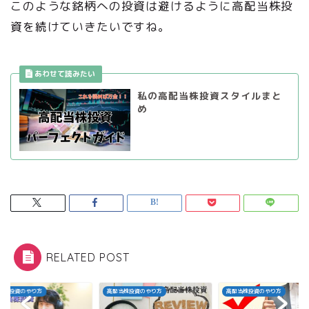
このような銘柄への投資は避けるように高配当株投
資を続けていきたいですね。
私の高配当株投資スタイルまと
め
RELATED POST
当株投資のやり方
高配当株投資のやり方
高配当株投資のやり方