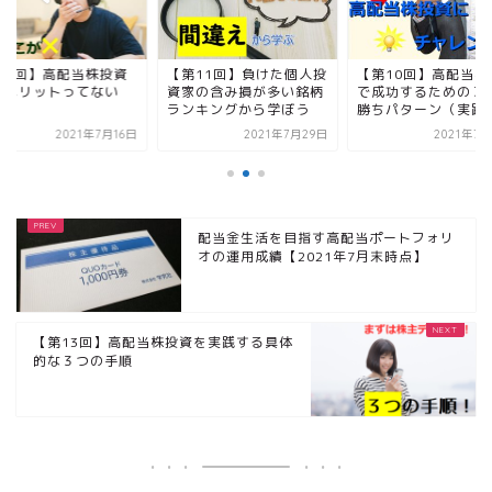
第3回】高配当株投資
【第11回】負けた個人投
【第10回】高配当株
デメリットってない
資家の含み損が多い銘柄
で成功するための３
？
ランキングから学ぼう
勝ちパターン（実践編.
2021年7月16日
2021年7月29日
2021年7
配当金生活を目指す高配当ポートフォリ
オの運用成績【2021年7月末時点】
【第13回】高配当株投資を実践する具体
的な３つの手順