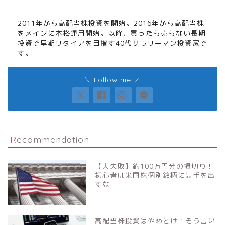
高配当株長期投資家
2011年から高配当株投資を開始。2016年から高配当株
をメインに本格運用開始。以降、買ったら売らない長期
投資で早期リタイアを目指す40代サラリーマン投資家で
す。
＼ Follow me ／
Recommendation
【大失敗】約100万円分の損切り！
初心者は米国株個別銘柄には手を出
すな
高配当株投資はやめとけ！そう言い