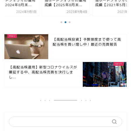
ポートフォリオの運用
当ポートフォリオの運用
当ポートフォリオ
績【2025年8月末...
成績【2021年5月末...
成績【2024年8月末.
2025年9月4日
2021年6月3日
2024
【高配当株投資】予算限度まで使って高
配当株を買い増し中！最近の売買報告
【高配当株運用】新型コロナウイルスが
蔓延する中、高配当株売買を決行しま
し...