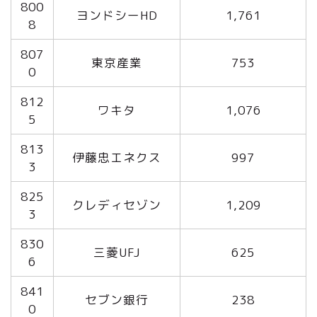
800
ヨンドシーHD
1,761
8
807
東京産業
753
0
812
ワキタ
1,076
5
813
伊藤忠エネクス
997
3
825
クレディセゾン
1,209
3
830
三菱UFJ
625
6
841
セブン銀行
238
0