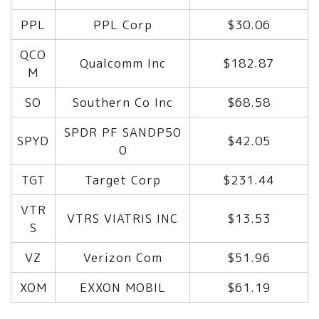
PPL
PPL Corp
$30.06
QCO
Qualcomm Inc
$182.87
M
SO
Southern Co Inc
$68.58
SPDR PF SANDP50
SPYD
$42.05
0
TGT
Target Corp
$231.44
VTR
VTRS VIATRIS INC
$13.53
S
VZ
Verizon Com
$51.96
XOM
EXXON MOBIL
$61.19