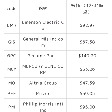
株価 （12/31時
code
銘柄
点）
Emerson Electric C
EMR
$92.97
o
General Mis Inc co
GIS
$67.38
m
GPC
Genuine Parts
$140.20
MERCURY GENL CO
MCY
$53.06
RP
MO
Altria Group
$47.39
PFE
Pfizer
$59.05
Phillip Morris IntI
PM
$95.00
Inc