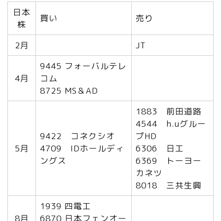
日本
買い
売り
株
2月
JT
9445 フォーバルテレ
4月
コム
8725 MS＆AD
1883 前田道路
4544 h.uグルー
9422 コネクシオ
プHD
5月
4709 IDホールディ
6306 日工
ングス
6369 トーヨー
カネツ
8018 三共生興
1939 四電工
8月
6870 日本フェンオー